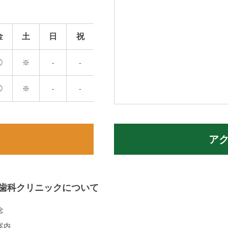
金
土
日
祝
◯
※
-
-
◯
※
-
-
ア
歯科クリニックについて
念
案内