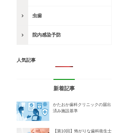
虫歯
院内感染予防
人気記事
新着記事
かたおか歯科クリニックの届出
済み施設基準
【第10回】怖がりな歯科衛生士