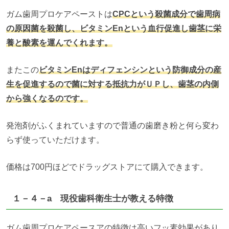
ガム歯周プロケアペーストは
CPCという殺菌成分で歯周病
の原因菌を殺菌し、ビタミンEnという血行促進し歯茎に栄
養と酸素を運んでくれます。
またこの
ビタミンEnはディフェンシンという防御成分の産
生を促進するので菌に対する抵抗力がＵＰし、歯茎の内側
から強くなるのです。
発泡剤がふくまれていますので普通の歯磨き粉と何ら変わ
らず使っていただけます。
価格は700円ほどでドラッグストアにて購入できます。
１－４－a 現役歯科衛生士が教える特徴
ガム歯周プロケアペースアの特徴は高いフッ素効果があり