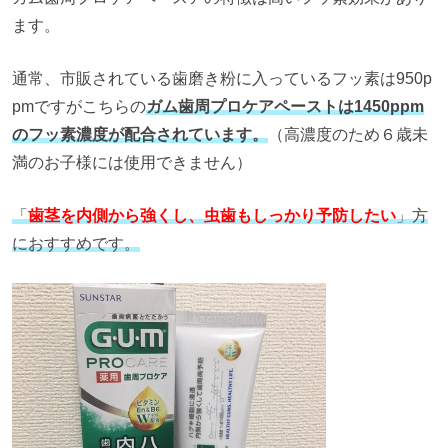
ます。
通常、市販されている歯磨き粉に入っているフッ素は950p
pmですがこちらの
ガム歯周プロケアペーストは1450ppm
のフッ素濃度が配合されています。
（高濃度のため６歳未
満のお子様には使用できません）
「
歯茎を内側から強くし、虫歯もしっかり予防したい
」方
におすすめです。