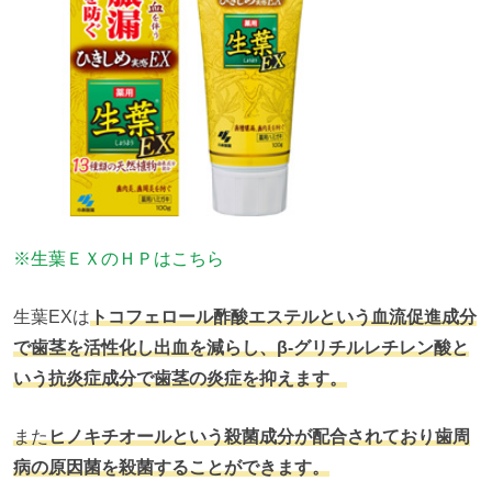
※生葉ＥＸのＨＰはこちら
生葉EXは
トコフェロール酢酸エステルという血流促進成分
で歯茎を活性化し出血を減らし、β‐グリチルレチレン酸と
いう抗炎症成分で歯茎の炎症を抑えます。
また
ヒノキチオールという殺菌成分が配合されており歯周
病の原因菌を殺菌することができます。