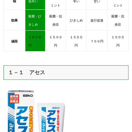
味
塩辛い
辛い
甘い
ミント
ミント
殺菌・ひ
殺菌・抗
殺菌・抗
効果
ひきしめ
血行促進
きしめ
炎症
炎症
１２００
１５００
１５００
１０００
値段
７００円
円
円
円
円
１－１ アセス