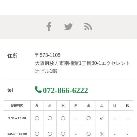
〒573-1105
住所
大阪府枚方市南楠葉1丁目30-1エクセレント
辻ビル1階
072-866-6222
tel
診療時間
月
火
水
木
金
土
日
祝
◯
◯
◯
-
◯
※
-
-
9:30～13:00
◯
◯
◯
-
◯
※
-
-
14:30～19:00