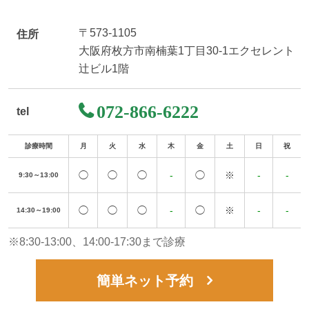
〒573-1105
住所
大阪府枚方市南楠葉1丁目30-1エクセレント
辻ビル1階
072-866-6222
tel
診療時間
月
火
水
木
金
土
日
祝
◯
◯
◯
-
◯
※
-
-
9:30～13:00
◯
◯
◯
-
◯
※
-
-
14:30～19:00
※8:30-13:00、14:00-17:30まで診療
簡単ネット予約