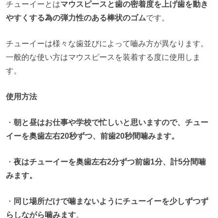
チューイーとは
マウスピースと歯の密着度を上げ歯を動き
やすくする為の弾力性のある棒状のゴム
です。
チューイーは様々な歯並びによって嚙み方が異なります。
一般的な使い方はマウスピースを装着する度に使用しま
す。
使用方法
・
朝と昼はお仕事や学校で忙しいと思いますので、チュー
イーを奥歯左右20秒ずつ、前歯20秒間噛みます。
・
夜はチューイーを奥歯左右2分ずつ前歯1分、計5分間噛
みます。
・
同じ場所だけで噛まないように
チューイーを少しずつず
らしながら噛みます
。