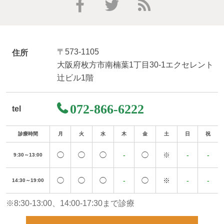
〒573-1105
住所
大阪府枚方市南楠葉1丁目30-1エクセレント
辻ビル1階
072-866-6222
tel
診療時間
月
火
水
木
金
土
日
祝
◯
◯
◯
-
◯
※
-
-
9:30～13:00
◯
◯
◯
-
◯
※
-
-
14:30～19:00
※8:30-13:00、14:00-17:30まで診療