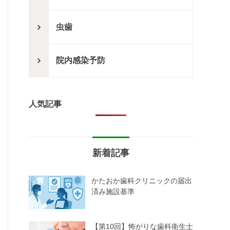
虫歯
院内感染予防
人気記事
新着記事
かたおか歯科クリニックの届出
済み施設基準
【第10回】怖がりな歯科衛生士