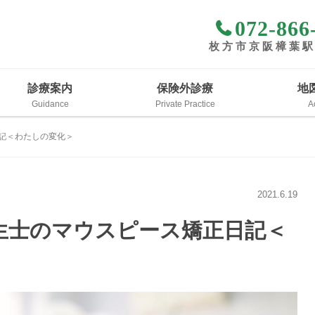
072-866
枚方市京阪樟葉
診療案内
保険外診療
地
記＜わたしの変化＞
2021.6.19
生士のマウスピース矯正日記＜