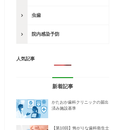
虫歯
院内感染予防
人気記事
新着記事
かたおか歯科クリニックの届出
済み施設基準
【第10回】怖がりな歯科衛生士