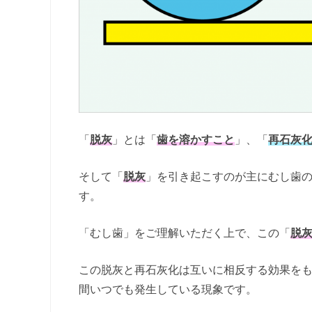
「
脱灰
」とは「
歯を溶かすこと
」、「
再石灰
そして「
脱灰
」を引き起こすのが主にむし歯
す。
「むし歯」をご理解いただく上で、この「
脱
この脱灰と再石灰化は互いに相反する効果を
間いつでも発生している現象です。