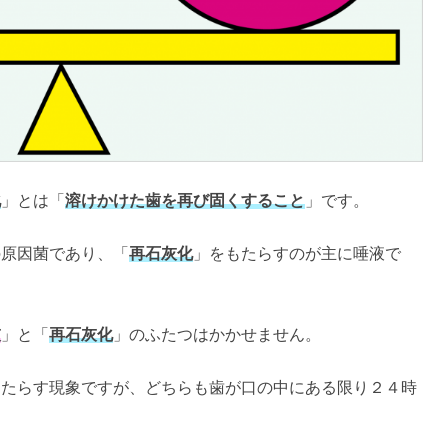
化
」とは「
溶けかけた歯を再び固くすること
」です。
の原因菌であり、「
再石灰化
」をもたらすのが主に唾液で
灰
」と「
再石灰化
」のふたつはかかせません。
もたらす現象ですが、どちらも歯が口の中にある限り２４時